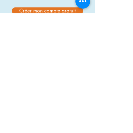
Créer mon compte gratuit
À propos de nous
DisasterReady.org
est une plateforme
d’apprentissage en ligne conçue pour mieux
préparer les professionnels de l’aide